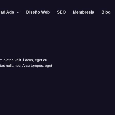
dad Ads
Diseño Web
SEO
Membresía
Blog
m platea velit. Lacus, eget eu
stas nulla nec. Arcu tempus, eget