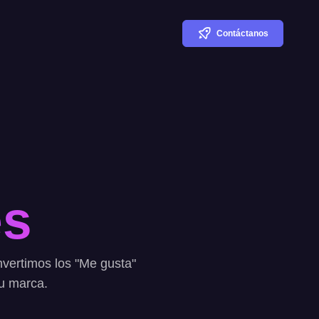
Contáctanos
es
nvertimos los "Me gusta"
su marca.