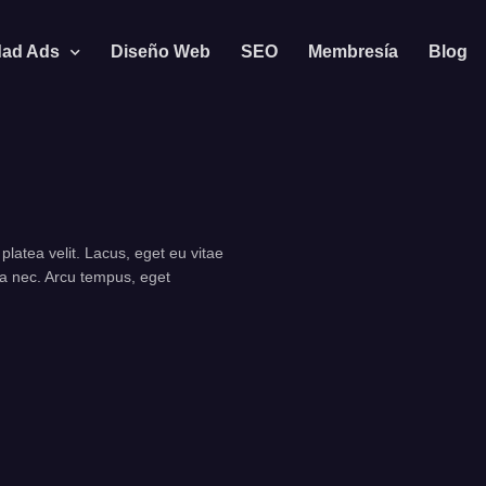
dad Ads
Diseño Web
SEO
Membresía
Blog
latea velit. Lacus, eget eu vitae
lla nec. Arcu tempus, eget